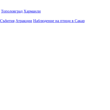
Тополовград
Харманли
Събития
Атракции
Наблюдение на птици в Сакар