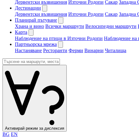
Дервентски възвишения
Източни Родопи
Сакар
Западна 
Дестинации
Дервентски възвишения
Източни Родопи
Сакар
Западна 
Планирай пътуване
Храна и вино
Всички маршрути
Велосипедни маршрути
Карта
Наблюдение на птици в Източни Родопи
Наблюдение на 
Партньорска мрежа
Настаняване
Ресторанти
Ферми
Винарни
Читалища
Активирай режим за дислексия
BG
EN