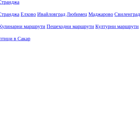
Странджа
Странджа
Елхово
Ивайловград
Любимец
Маджарово
Свиленград
Кулинарни маршрути
Пешеходни маршрути
Културни маршрути
птици в Сакар