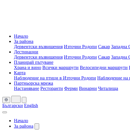
Начало
За района
Дервентски възвишения
Източни Родопи
Сакар
Западна 
Дестинации
Дервентски възвишения
Източни Родопи
Сакар
Западна 
Планирай пътуване
Храна и вино
Всички маршрути
Велосипедни маршрути
Карта
Наблюдение на птици в Източни Родопи
Наблюдение на 
Партньорска мрежа
Настаняване
Ресторанти
Ферми
Винарни
Читалища
Български
English
Начало
За района