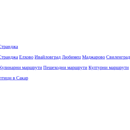
Странджа
Странджа
Елхово
Ивайловград
Любимец
Маджарово
Свиленград
Кулинарни маршрути
Пешеходни маршрути
Културни маршрути
птици в Сакар