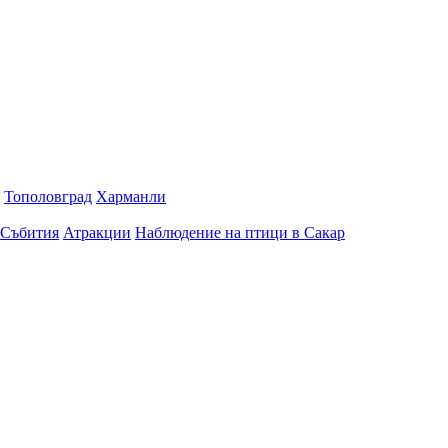
Тополовград
Харманли
Събития
Атракции
Наблюдение на птици в Сакар