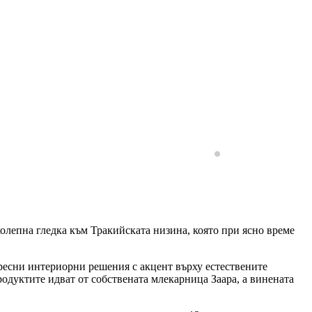
иколепна гледка към Тракийската низина, която при ясно време
ресни интериорни решения с акцент върху естествените
одуктите идват от собствената млекарница Заара, а винената