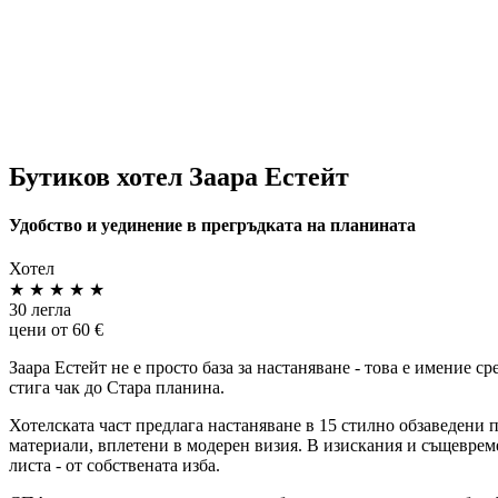
Бутиков хотел Заара Естейт
Удобство и уединение в прегръдката на планината
Хотел
★
★
★
★
★
30 легла
цени от 60 €
Заара Естейт не е просто база за настаняване - това е имение с
стига чак до Стара планина.
Хотелската част предлага настаняване в 15 стилно обзаведени
материали, вплетени в модерен визия. В изискания и същевреме
листа - от собствената изба.