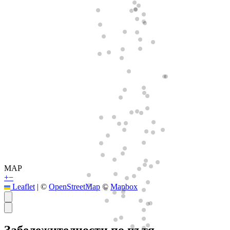
MAP
+
−
Leaflet
|
©
OpenStreetMap
©
Mapbox
Забележителности по пътя