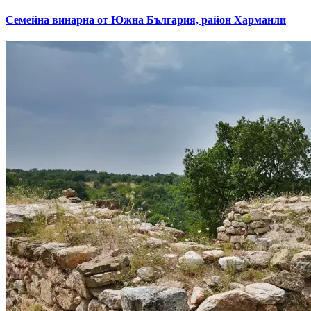
Семейна винарна от Южна България, район Харманли