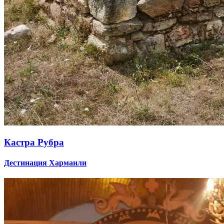
Кастра Рубра
Дестинация Харманли