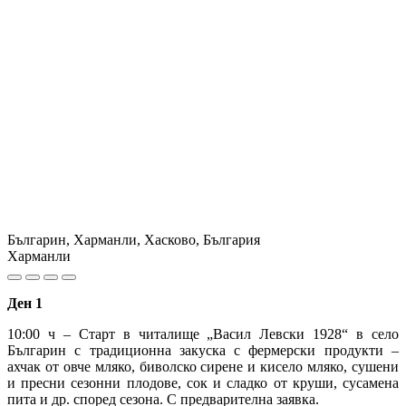
Българин, Харманли, Хасково, България
Харманли
Ден 1
10:00 ч – Старт в читалище „Васил Левски 1928“ в село
Българин с традиционна закуска с фермерски продукти –
ахчак от овче мляко, биволско сирене и кисело мляко, сушени
и пресни сезонни плодове, сок и сладко от круши, сусамена
пита и др. според сезона. С предварителна заявка.