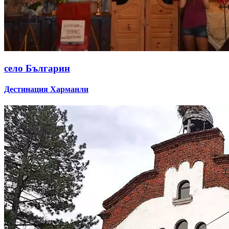
село Българин
Дестинация Харманли