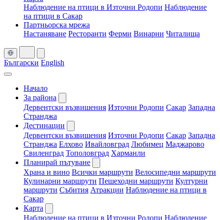
Наблюдение на птици в Източни Родопи
Наблюдение
на птици в Сакар
Партньорска мрежа
Настаняване
Ресторанти
Ферми
Винарни
Читалища
Български
English
Начало
За района
Дервентски възвишения
Източни Родопи
Сакар
Западна
Странджа
Дестинации
Дервентски възвишения
Източни Родопи
Сакар
Западна
Странджа
Елхово
Ивайловград
Любимец
Маджарово
Свиленград
Тополовград
Харманли
Планирай пътуване
Храна и вино
Всички маршрути
Велосипедни маршрути
Кулинарни маршрути
Пешеходни маршрути
Културни
маршрути
Събития
Атракции
Наблюдение на птици в
Сакар
Карта
Наблюдение на птици в Източни Родопи
Наблюдение