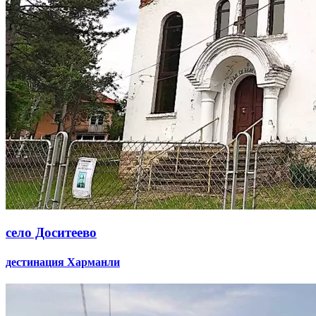
село Доситеево
дестинация Харманли