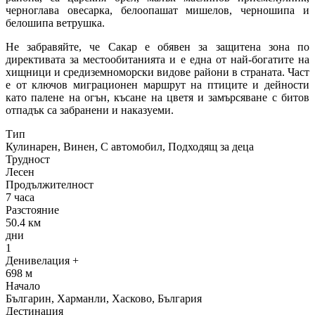
черноглава овесарка, белоопашат мишелов, черношипа и
белошипа ветрушка.
Не забравяйте, че Сакар е обявен за защитена зона по
директивата за местообитанията и е една от най-богатите на
хищници и средиземноморски видове райони в страната. Част
е от ключов миграционен маршрут на птиците и дейности
като палене на огън, късане на цветя и замърсяване с битов
отпадък са забранени и наказуеми.
Тип
Кулинарен,
Винен,
С автомобил,
Подходящ за деца
Трудност
Лесен
Продължителност
7 часа
Разстояние
50.4 км
дни
1
Денивелация +
698 м
Начало
Българин, Харманли, Хасково, България
Дестинация