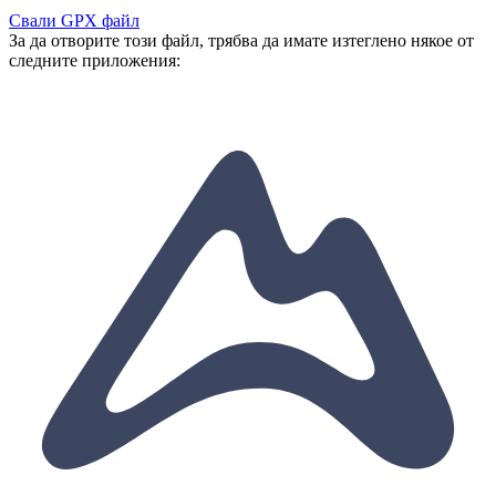
Свали GPX файл
За да отворите този файл, трябва да имате изтеглено някое от
следните приложения: