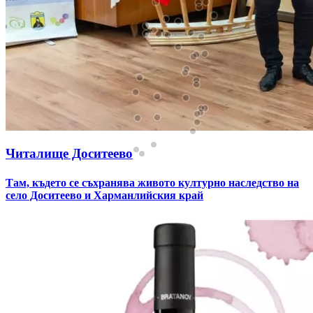
Читалище Доситеево
Там, където се съхранява живото културно наследство на
село Доситеево и Харманлийския край