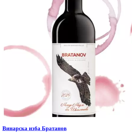
Винарска изба Братанов