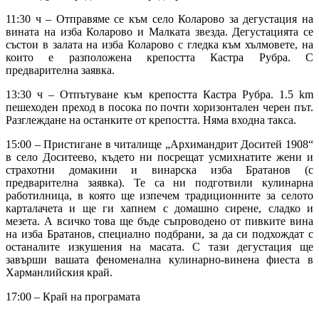
11:30 ч – Отправяме се към село Коларово за дегустация на
вината на изба Коларово и Малката звезда. Дегустацията се
състои в залата на изба Коларово с гледка към хълмовете, на
които е разположена крепостта Кастра Рубра. С
предварителна заявка.
13:30 ч – Отпътуване към крепостта Кастра Рубра. 1.5 km
пешеходен преход в посока по почти хоризонтален черен път.
Разглеждане на останките от крепостта. Няма входна такса.
15:00 – Пристигане в читалище „Архимандрит Доситей 1908“
в село Доситеево, където ни посрещат усмихнатите жени и
страхотни домакини и винарска изба Братанов (с
предварителна заявка). Те са ни подготвили кулинарна
работилница, в която ще изпечем традиционните за селото
карталачета и ще ги хапнем с домашно сирене, сладко и
мезета. А всичко това ще бъде съпроводено от пивките вина
на изба Братанов, специално подбрани, за да си подхождат с
останалите изкушения на масата. С тази дегустация ще
завърши вашата феноменална кулинарно-винена фиеста в
Харманлийския край.
17:00 – Край на програмата