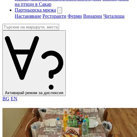
на птици в Сакар
Партньорска мрежа
Настаняване
Ресторанти
Ферми
Винарни
Читалища
Активирай режим за дислексия
BG
EN