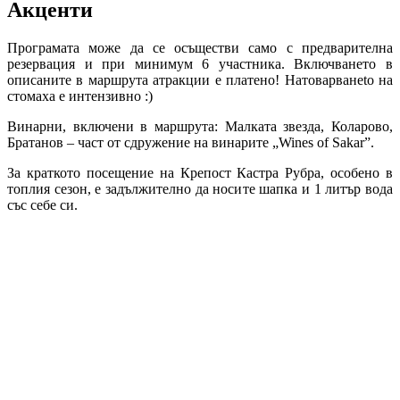
Акценти
Програмата може да се осъществи само с предварителна
резервация и при минимум 6 участника. Включването в
описаните в маршрута атракции е платено! Натоварванеto на
стомаха e интензивно :)
Винарни, включени в маршрута: Малката звезда, Коларово,
Братанов – част от сдружение на винарите „Wines of Sakar”.
За краткото посещение на Крепост Кастра Рубра, особено в
топлия сезон, е задължително да носите шапка и 1 литър вода
със себе си.