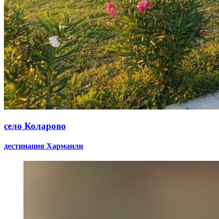
село Коларово
дестинация Харманли