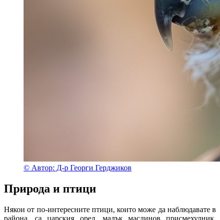
© Автор: Д-р Георги Герджиков
Природа и птици
Някои от по-интересните птици, които може да наблюдавате в
района, са царския орел, малък маслинов присмехулник,