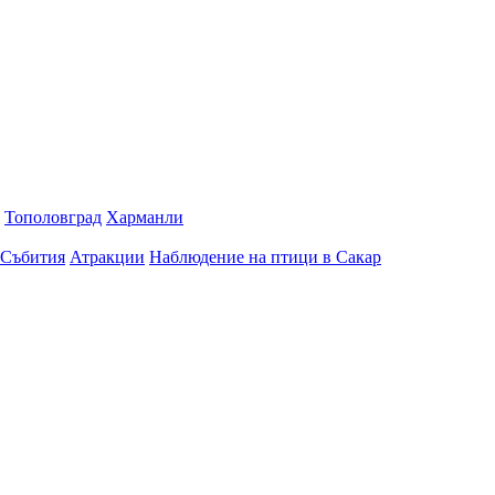
Тополовград
Харманли
Събития
Атракции
Наблюдение на птици в Сакар