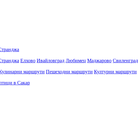
Странджа
Странджа
Елхово
Ивайловград
Любимец
Маджарово
Свиленград
Кулинарни маршрути
Пешеходни маршрути
Културни маршрути
птици в Сакар