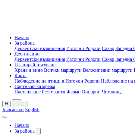
Начало
За района
Дервентски възвишения
Източни Родопи
Сакар
Западна 
Дестинации
Дервентски възвишения
Източни Родопи
Сакар
Западна 
Планирай пътуване
Храна и вино
Всички маршрути
Велосипедни маршрути
Карта
Наблюдение на птици в Източни Родопи
Наблюдение на 
Партньорска мрежа
Настаняване
Ресторанти
Ферми
Винарни
Читалища
Български
English
Начало
За района