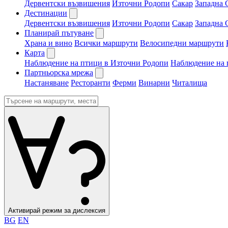
Дервентски възвишения
Източни Родопи
Сакар
Западна 
Дестинации
Дервентски възвишения
Източни Родопи
Сакар
Западна 
Планирай пътуване
Храна и вино
Всички маршрути
Велосипедни маршрути
Карта
Наблюдение на птици в Източни Родопи
Наблюдение на 
Партньорска мрежа
Настаняване
Ресторанти
Ферми
Винарни
Читалища
Активирай режим за дислексия
BG
EN