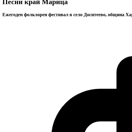
Песни край Марица
Ежегоден фолклорен фестивал в село Доситеево, община Х