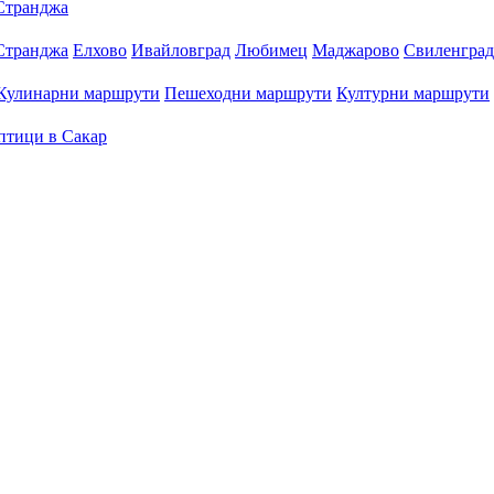
Странджа
Странджа
Елхово
Ивайловград
Любимец
Маджарово
Свиленград
Кулинарни маршрути
Пешеходни маршрути
Културни маршрути
птици в Сакар