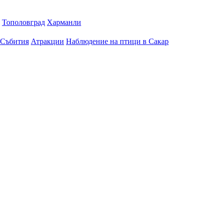
Тополовград
Харманли
Събития
Атракции
Наблюдение на птици в Сакар