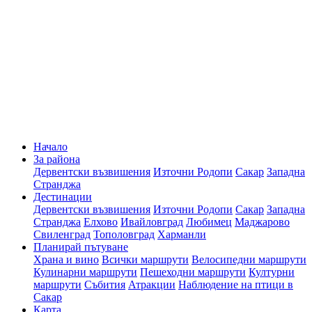
Начало
За района
Дервентски възвишения
Източни Родопи
Сакар
Западна
Странджа
Дестинации
Дервентски възвишения
Източни Родопи
Сакар
Западна
Странджа
Елхово
Ивайловград
Любимец
Маджарово
Свиленград
Тополовград
Харманли
Планирай пътуване
Храна и вино
Всички маршрути
Велосипедни маршрути
Кулинарни маршрути
Пешеходни маршрути
Културни
маршрути
Събития
Атракции
Наблюдение на птици в
Сакар
Карта