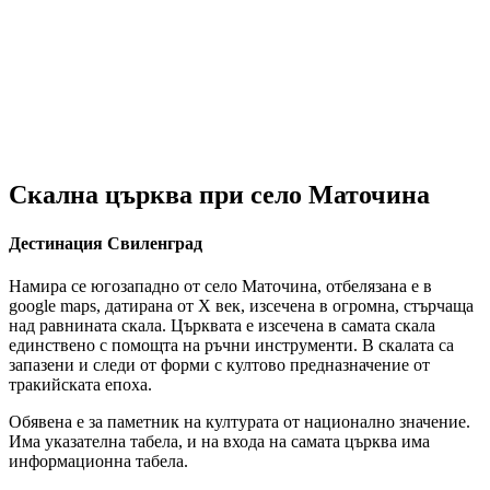
Скална църква при село Маточина
Дестинация Свиленград
Намира се югозападно от село Маточина, отбелязана е в
google maps, датирана от Х век, изсечена в огромна, стърчаща
над равнината скала. Църквата е изсечена в самата скала
единствено с помощта на ръчни инструменти. В скалата са
запазени и следи от форми с култово предназначение от
тракийската епоха.
Обявена е за паметник на културата от национално значение.
Има указателна табела, и на входа на самата църква има
информационна табела.