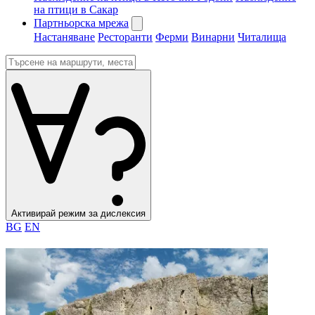
на птици в Сакар
Партньорска мрежа
Настаняване
Ресторанти
Ферми
Винарни
Читалища
Активирай режим за дислексия
BG
EN