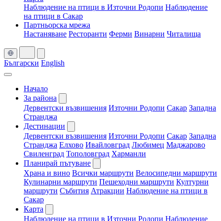
Наблюдение на птици в Източни Родопи
Наблюдение
на птици в Сакар
Партньорска мрежа
Настаняване
Ресторанти
Ферми
Винарни
Читалища
Български
English
Начало
За района
Дервентски възвишения
Източни Родопи
Сакар
Западна
Странджа
Дестинации
Дервентски възвишения
Източни Родопи
Сакар
Западна
Странджа
Елхово
Ивайловград
Любимец
Маджарово
Свиленград
Тополовград
Харманли
Планирай пътуване
Храна и вино
Всички маршрути
Велосипедни маршрути
Кулинарни маршрути
Пешеходни маршрути
Културни
маршрути
Събития
Атракции
Наблюдение на птици в
Сакар
Карта
Наблюдение на птици в Източни Родопи
Наблюдение