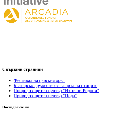
Свързани страници
Фестивал на царския орел
Българско дружество за защита на птиците
Природозащитен център "Източни Родопи"
Природозащитен център "Пода"
Последвайте ни