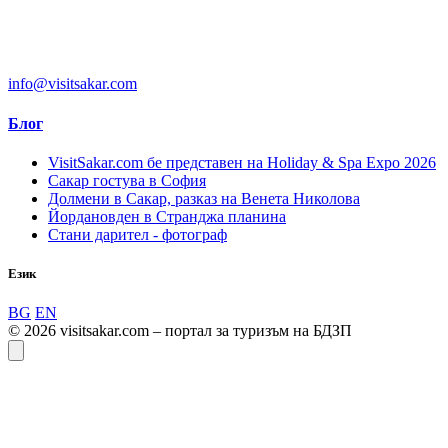
info@visitsakar.com
Блог
VisitSakar.com бе представен на Holiday & Spa Expo 2026
Сакар гостува в София
Долмени в Сакар, разказ на Венета Николова
Йордановден в Странджа планина
Стани дарител - фотограф
Език
BG
EN
© 2026 visitsakar.com – портал за туризъм на БДЗП