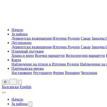
Начало
За района
Дервентски възвишения
Източни Родопи
Сакар
Западна 
Дестинации
Дервентски възвишения
Източни Родопи
Сакар
Западна 
Планирай пътуване
Храна и вино
Всички маршрути
Велосипедни маршрути
Карта
Наблюдение на птици в Източни Родопи
Наблюдение на 
Партньорска мрежа
Настаняване
Ресторанти
Ферми
Винарни
Читалища
Български
English
Начало
За района