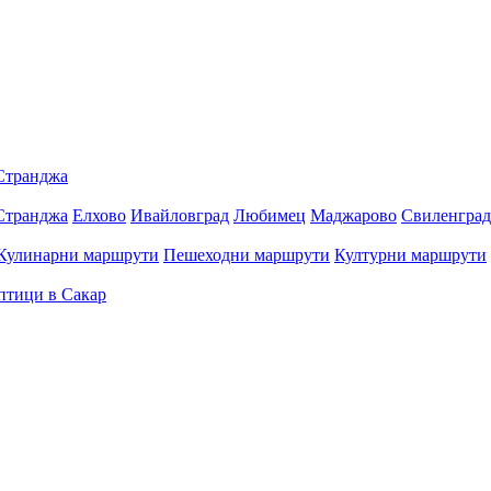
Странджа
Странджа
Елхово
Ивайловград
Любимец
Маджарово
Свиленград
Кулинарни маршрути
Пешеходни маршрути
Културни маршрути
птици в Сакар