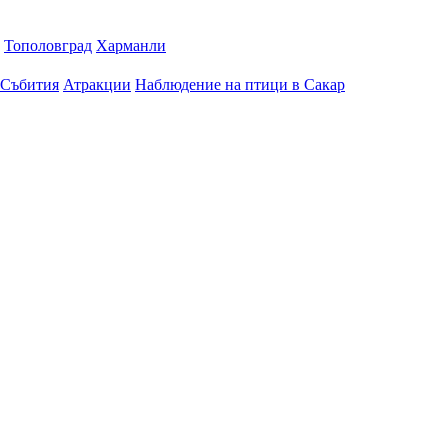
Тополовград
Харманли
Събития
Атракции
Наблюдение на птици в Сакар