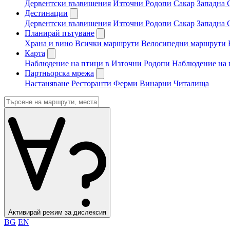
Дервентски възвишения
Източни Родопи
Сакар
Западна 
Дестинации
Дервентски възвишения
Източни Родопи
Сакар
Западна 
Планирай пътуване
Храна и вино
Всички маршрути
Велосипедни маршрути
Карта
Наблюдение на птици в Източни Родопи
Наблюдение на 
Партньорска мрежа
Настаняване
Ресторанти
Ферми
Винарни
Читалища
Активирай режим за дислексия
BG
EN