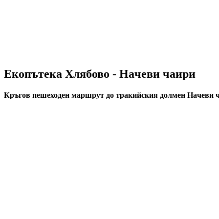
Екопътека Хлябово - Нaчеви чаири
Кръгов пешеходен маршрут до тракийския долмен Нaчеви ч