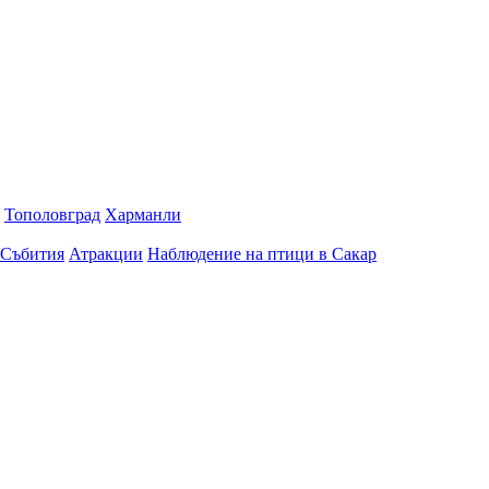
Тополовград
Харманли
Събития
Атракции
Наблюдение на птици в Сакар