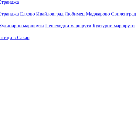
Странджа
Странджа
Елхово
Ивайловград
Любимец
Маджарово
Свиленград
Кулинарни маршрути
Пешеходни маршрути
Културни маршрути
птици в Сакар