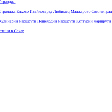
Странджа
Странджа
Елхово
Ивайловград
Любимец
Маджарово
Свиленград
Кулинарни маршрути
Пешеходни маршрути
Културни маршрути
птици в Сакар