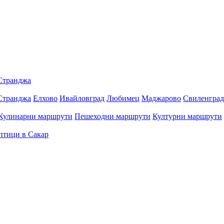
Странджа
Странджа
Елхово
Ивайловград
Любимец
Маджарово
Свиленград
Кулинарни маршрути
Пешеходни маршрути
Културни маршрути
птици в Сакар