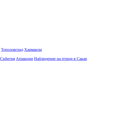
Тополовград
Харманли
Събития
Атракции
Наблюдение на птици в Сакар