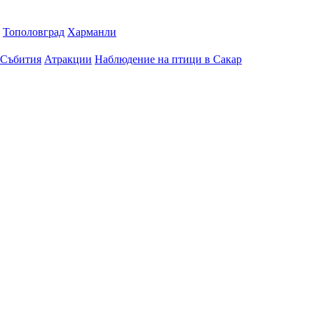
Тополовград
Харманли
Събития
Атракции
Наблюдение на птици в Сакар