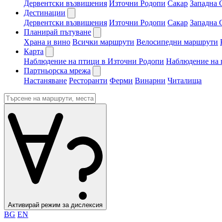
Дервентски възвишения
Източни Родопи
Сакар
Западна 
Дестинации
Дервентски възвишения
Източни Родопи
Сакар
Западна 
Планирай пътуване
Храна и вино
Всички маршрути
Велосипедни маршрути
Карта
Наблюдение на птици в Източни Родопи
Наблюдение на 
Партньорска мрежа
Настаняване
Ресторанти
Ферми
Винарни
Читалища
Активирай режим за дислексия
BG
EN