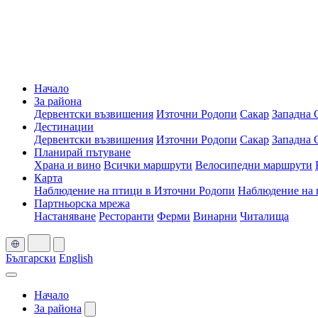
Начало
За района
Дервентски възвишения
Източни Родопи
Сакар
Западна 
Дестинации
Дервентски възвишения
Източни Родопи
Сакар
Западна 
Планирай пътуване
Храна и вино
Всички маршрути
Велосипедни маршрути
Карта
Наблюдение на птици в Източни Родопи
Наблюдение на 
Партньорска мрежа
Настаняване
Ресторанти
Ферми
Винарни
Читалища
Български
English
Начало
За района