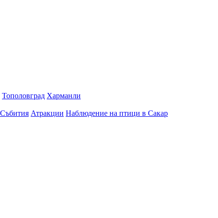
Тополовград
Харманли
Събития
Атракции
Наблюдение на птици в Сакар