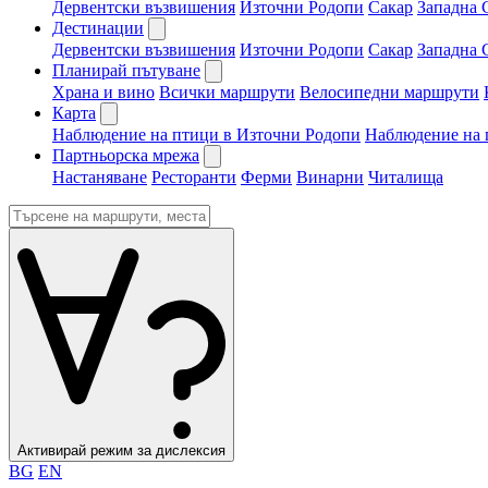
Дервентски възвишения
Източни Родопи
Сакар
Западна 
Дестинации
Дервентски възвишения
Източни Родопи
Сакар
Западна 
Планирай пътуване
Храна и вино
Всички маршрути
Велосипедни маршрути
Карта
Наблюдение на птици в Източни Родопи
Наблюдение на 
Партньорска мрежа
Настаняване
Ресторанти
Ферми
Винарни
Читалища
Активирай режим за дислексия
BG
EN