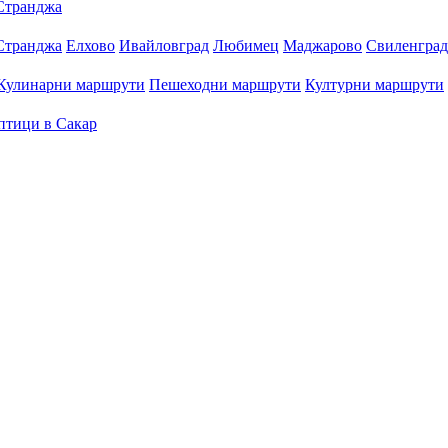
Странджа
Странджа
Елхово
Ивайловград
Любимец
Маджарово
Свиленград
Кулинарни маршрути
Пешеходни маршрути
Културни маршрути
птици в Сакар