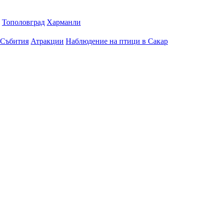
Тополовград
Харманли
Събития
Атракции
Наблюдение на птици в Сакар