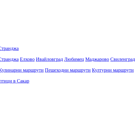
Странджа
Странджа
Елхово
Ивайловград
Любимец
Маджарово
Свиленград
Кулинарни маршрути
Пешеходни маршрути
Културни маршрути
птици в Сакар