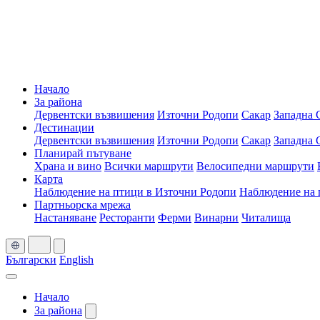
Начало
За района
Дервентски възвишения
Източни Родопи
Сакар
Западна 
Дестинации
Дервентски възвишения
Източни Родопи
Сакар
Западна 
Планирай пътуване
Храна и вино
Всички маршрути
Велосипедни маршрути
Карта
Наблюдение на птици в Източни Родопи
Наблюдение на 
Партньорска мрежа
Настаняване
Ресторанти
Ферми
Винарни
Читалища
Български
English
Начало
За района