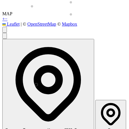
MAP
+
−
Leaflet
|
©
OpenStreetMap
©
Mapbox