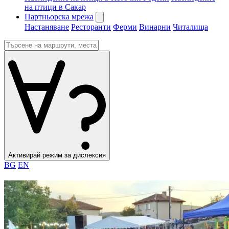
на птици в Сакар
Партньорска мрежа
Настаняване
Ресторанти
Ферми
Винарни
Читалища
Активирай режим за дислексия
BG
EN