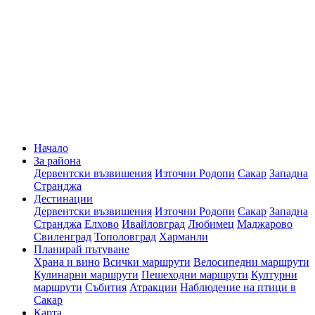
Начало
За района
Дервентски възвишения
Източни Родопи
Сакар
Западна
Странджа
Дестинации
Дервентски възвишения
Източни Родопи
Сакар
Западна
Странджа
Елхово
Ивайловград
Любимец
Маджарово
Свиленград
Тополовград
Харманли
Планирай пътуване
Храна и вино
Всички маршрути
Велосипедни маршрути
Кулинарни маршрути
Пешеходни маршрути
Културни
маршрути
Събития
Атракции
Наблюдение на птици в
Сакар
Карта