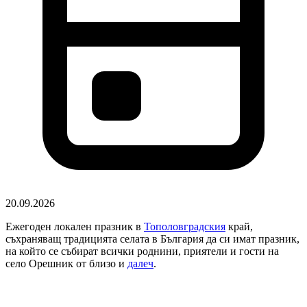
20.09.2026
Ежегоден локален празник в
Тополовградския
край,
съхраняващ традицията селата в България да си имат празник,
на който се събират всички роднини, приятели и гости на
село Орешник от близо и
далеч
.