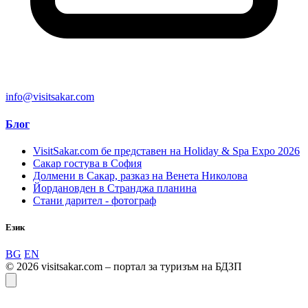
info@visitsakar.com
Блог
VisitSakar.com бе представен на Holiday & Spa Expo 2026
Сакар гостува в София
Долмени в Сакар, разказ на Венета Николова
Йордановден в Странджа планина
Стани дарител - фотограф
Език
BG
EN
© 2026 visitsakar.com – портал за туризъм на БДЗП