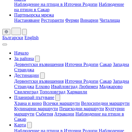
Наблюдение на птици в Източни Родопи
Наблюдение
на птици в Сакар
Партньорска мрежа
Настаняване
Ресторанти
Ферми
Винарни
Читалища
Български
English
Начало
За района
Дервентски възвишения
Източни Родопи
Сакар
Западна
Странджа
Дестинации
Дервентски възвишения
Източни Родопи
Сакар
Западна
Странджа
Елхово
Ивайловград
Любимец
Маджарово
Свиленград
Тополовград
Харманли
Планирай пътуване
Храна и вино
Всички маршрути
Велосипедни маршрути
Кулинарни маршрути
Пешеходни маршрути
Културни
маршрути
Събития
Атракции
Наблюдение на птици в
Сакар
Карта
Наблюдение на птици в Източни Родопи
Наблюдение