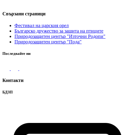
Свързани страници
Фестивал на царския орел
Българско дружество за защита на птиците
Природозащитен център "Източни Родопи"
Природозащитен център "Пода"
Последвайте ни
Контакти
БДЗП