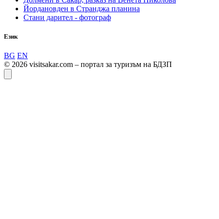
Йордановден в Странджа планина
Стани дарител - фотограф
Език
BG
EN
© 2026 visitsakar.com – портал за туризъм на БДЗП