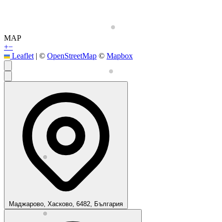
MAP
+
−
Leaflet
|
©
OpenStreetMap
©
Mapbox
Маджарово, Хасково, 6482, България