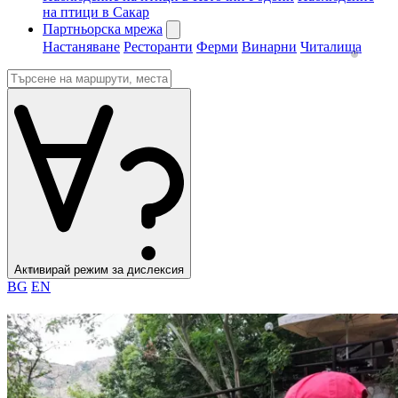
на птици в Сакар
Партньорска мрежа
Настаняване
Ресторанти
Ферми
Винарни
Читалища
Активирай режим за дислексия
BG
EN