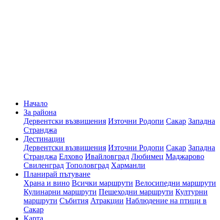
Начало
За района
Дервентски възвишения
Източни Родопи
Сакар
Западна
Странджа
Дестинации
Дервентски възвишения
Източни Родопи
Сакар
Западна
Странджа
Елхово
Ивайловград
Любимец
Маджарово
Свиленград
Тополовград
Харманли
Планирай пътуване
Храна и вино
Всички маршрути
Велосипедни маршрути
Кулинарни маршрути
Пешеходни маршрути
Културни
маршрути
Събития
Атракции
Наблюдение на птици в
Сакар
Карта