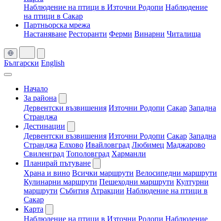
Наблюдение на птици в Източни Родопи
Наблюдение
на птици в Сакар
Партньорска мрежа
Настаняване
Ресторанти
Ферми
Винарни
Читалища
Български
English
Начало
За района
Дервентски възвишения
Източни Родопи
Сакар
Западна
Странджа
Дестинации
Дервентски възвишения
Източни Родопи
Сакар
Западна
Странджа
Елхово
Ивайловград
Любимец
Маджарово
Свиленград
Тополовград
Харманли
Планирай пътуване
Храна и вино
Всички маршрути
Велосипедни маршрути
Кулинарни маршрути
Пешеходни маршрути
Културни
маршрути
Събития
Атракции
Наблюдение на птици в
Сакар
Карта
Наблюдение на птици в Източни Родопи
Наблюдение