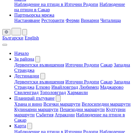
Наблюдение на птици в Източни Родопи
Наблюдение
на птици в Сакар
Партньорска мрежа
Настаняване
Ресторанти
Ферми
Винарни
Читалища
Български
English
Начало
За района
Дервентски възвишения
Източни Родопи
Сакар
Западна
Странджа
Дестинации
Дервентски възвишения
Източни Родопи
Сакар
Западна
Странджа
Елхово
Ивайловград
Любимец
Маджарово
Свиленград
Тополовград
Харманли
Планирай пътуване
Храна и вино
Всички маршрути
Велосипедни маршрути
Кулинарни маршрути
Пешеходни маршрути
Културни
маршрути
Събития
Атракции
Наблюдение на птици в
Сакар
Карта
Наблюдение на птици в Източни Родопи
Наблюдение