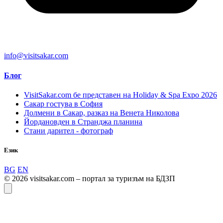
info@visitsakar.com
Блог
VisitSakar.com бе представен на Holiday & Spa Expo 2026
Сакар гостува в София
Долмени в Сакар, разказ на Венета Николова
Йордановден в Странджа планина
Стани дарител - фотограф
Език
BG
EN
© 2026 visitsakar.com – портал за туризъм на БДЗП