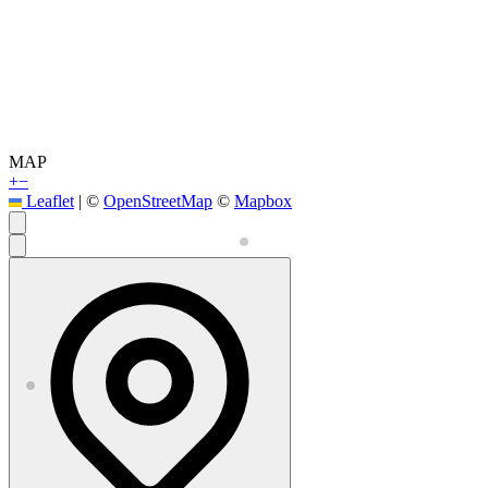
MAP
+
−
Leaflet
|
©
OpenStreetMap
©
Mapbox