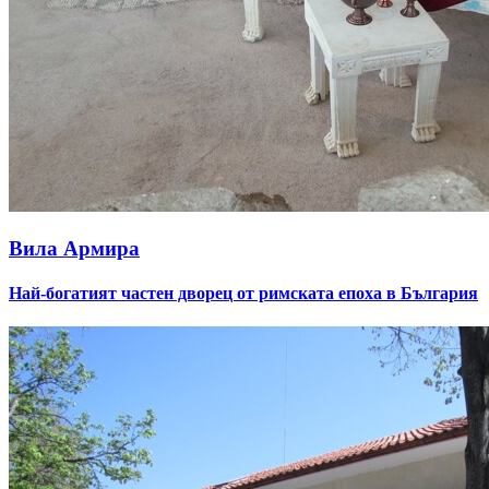
Вила Армира
Най-богатият частен дворец от римската епоха в България