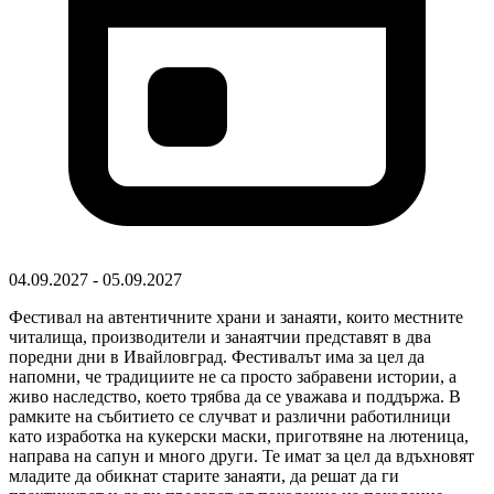
04.09.2027 - 05.09.2027
Фестивал на автентичните храни и занаяти, които местните
читалища, производители и занаятчии представят в два
поредни дни в Ивайловград. Фестивалът има за цел да
напомни, че традициите не са просто забравени истории, а
живо наследство, което трябва да се уважава и поддържа. В
рамките на събитието се случват и различни работилници
като изработка на кукерски маски, приготвяне на лютеница,
направа на сапун и много други. Те имат за цел да вдъхновят
младите да обикнат старите занаяти, да решат да ги