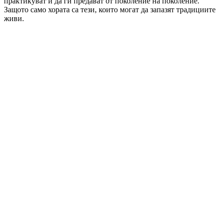
практикуват и да ги предават от поколение на поколение.
Защото само хората са тези, които могат да запазят традициите
живи.