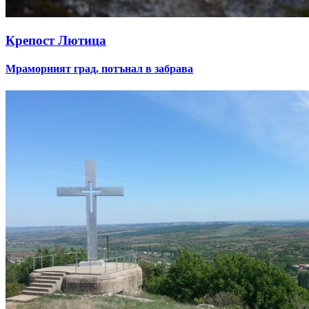
Крепост Лютица
Мраморният град, потънал в забрава