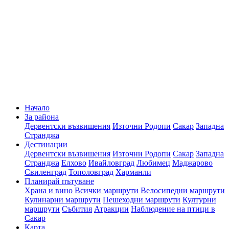
Начало
За района
Дервентски възвишения
Източни Родопи
Сакар
Западна
Странджа
Дестинации
Дервентски възвишения
Източни Родопи
Сакар
Западна
Странджа
Елхово
Ивайловград
Любимец
Маджарово
Свиленград
Тополовград
Харманли
Планирай пътуване
Храна и вино
Всички маршрути
Велосипедни маршрути
Кулинарни маршрути
Пешеходни маршрути
Културни
маршрути
Събития
Атракции
Наблюдение на птици в
Сакар
Карта