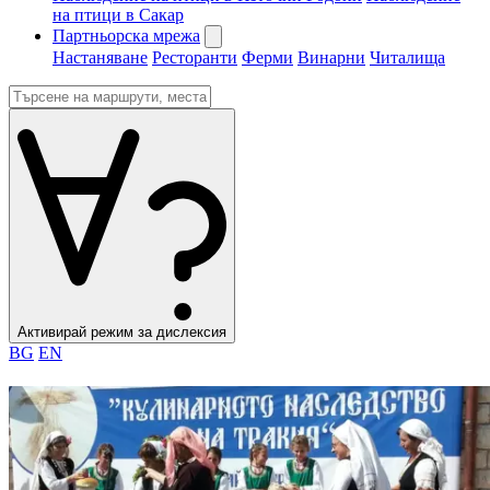
на птици в Сакар
Партньорска мрежа
Настаняване
Ресторанти
Ферми
Винарни
Читалища
Активирай режим за дислексия
BG
EN