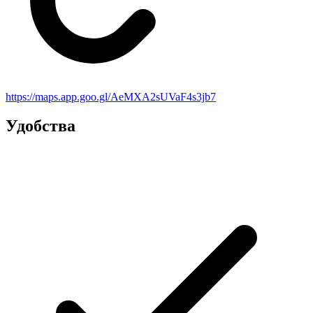
https://maps.app.goo.gl/AeMXA2sUVaF4s3jb7
Удобства