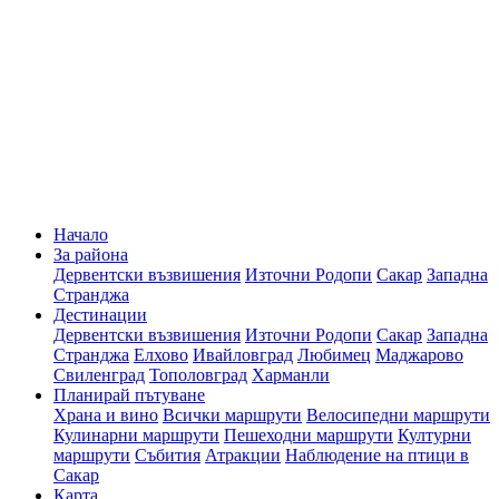
Начало
За района
Дервентски възвишения
Източни Родопи
Сакар
Западна
Странджа
Дестинации
Дервентски възвишения
Източни Родопи
Сакар
Западна
Странджа
Елхово
Ивайловград
Любимец
Маджарово
Свиленград
Тополовград
Харманли
Планирай пътуване
Храна и вино
Всички маршрути
Велосипедни маршрути
Кулинарни маршрути
Пешеходни маршрути
Културни
маршрути
Събития
Атракции
Наблюдение на птици в
Сакар
Карта