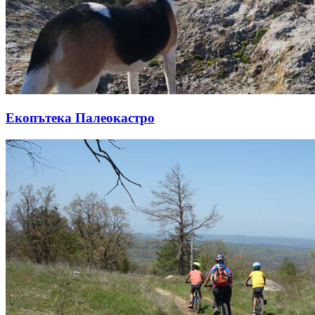
Екопътека Палеокастро