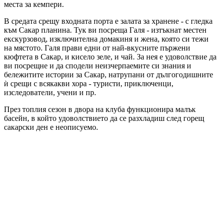
места за кемпери.
В средата срещу входната порта е залата за хранене - с гледка
към Сакар планина. Тук ви посреща Галя - изтъкнат местен
екскурзовод, изключителна домакиня и жена, която си тежи
на мястото. Галя прави едни от най-вкусните пържени
кюфтета в Сакар, и кисело зеле, и чай. За нея е удоволствие да
ви посрещне и да сподели неизчерпаемите си знания и
бележитите истории за Сакар, натрупани от дългогодишните
ѝ срещи с всякакви хора - туристи, приключенци,
изследователи, учени и пр.
През топлия сезон в двора на клуба функционира малък
басейн, в който удоволствието да се разхладиш след горещ
сакарски ден е неописуемо.