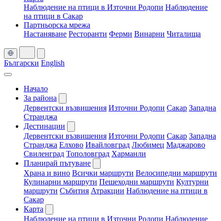
Наблюдение на птици в Източни Родопи
Наблюдение
на птици в Сакар
Партньорска мрежа
Настаняване
Ресторанти
Ферми
Винарни
Читалища
Български
English
Начало
За района
Дервентски възвишения
Източни Родопи
Сакар
Западна
Странджа
Дестинации
Дервентски възвишения
Източни Родопи
Сакар
Западна
Странджа
Елхово
Ивайловград
Любимец
Маджарово
Свиленград
Тополовград
Харманли
Планирай пътуване
Храна и вино
Всички маршрути
Велосипедни маршрути
Кулинарни маршрути
Пешеходни маршрути
Културни
маршрути
Събития
Атракции
Наблюдение на птици в
Сакар
Карта
Наблюдение на птици в Източни Родопи
Наблюдение