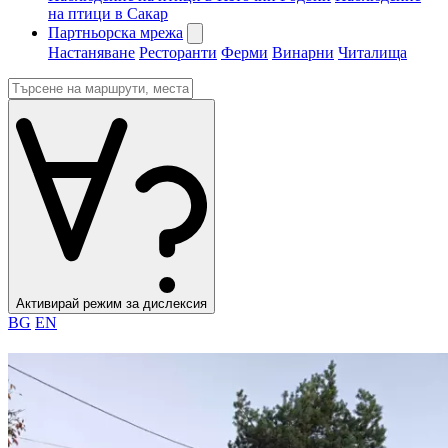
на птици в Сакар
Партньорска мрежа
Настаняване
Ресторанти
Ферми
Винарни
Читалища
Активирай режим за дислексия
BG
EN