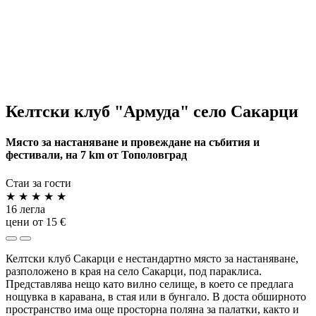
Келтски клуб "Армуда" село Сакарци
Място за настаняване и провеждане на събития и
фестивали, на 7 km от Тополовград
Стаи за гости
★
★
★
★
★
16 легла
цени от 15 €
Келтски клуб Сакарци е нестандартно място за настаняване,
разположено в края на село Сакарци, под параклиса.
Представлява нещо като вилно селище, в което се предлага
нощувка в каравана, в стая или в бунгало. В доста обширното
пространство има още просторна поляна за палатки, както и