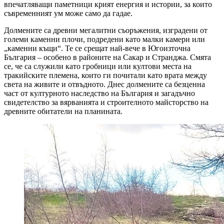
впечатляващи паметници крият енергия и истории, за които
съвременният ум може само да гадае.
Долмените са древни мегалитни съоръжения, изградени от
големи каменни плочи, подредени като малки камери или
„каменни къщи“. Те се срещат най-вече в Югоизточна
България – особено в районите на Сакар и Странджа. Смята
се, че са служили като гробници или култови места на
тракийските племена, които ги почитали като врата между
света на живите и отвъдното. Днес долмените са безценна
част от културното наследство на България и загадъчно
свидетелство за вярванията и строителното майсторство на
древните обитатели на планината.