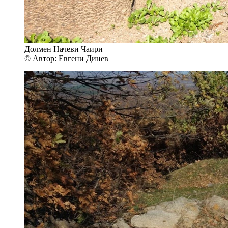
Долмен Начеви Чаири
© Автор: Евгени Динев