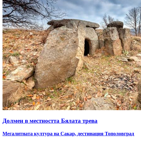
Долмен в местността Бялата трева
Мегалитната култура на Сакар, дестинация Тополовград