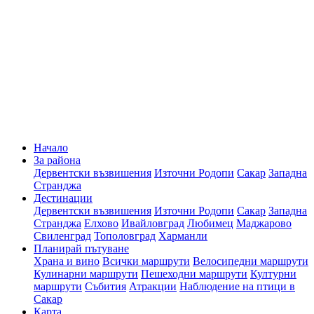
Начало
За района
Дервентски възвишения
Източни Родопи
Сакар
Западна
Странджа
Дестинации
Дервентски възвишения
Източни Родопи
Сакар
Западна
Странджа
Елхово
Ивайловград
Любимец
Маджарово
Свиленград
Тополовград
Харманли
Планирай пътуване
Храна и вино
Всички маршрути
Велосипедни маршрути
Кулинарни маршрути
Пешеходни маршрути
Културни
маршрути
Събития
Атракции
Наблюдение на птици в
Сакар
Карта