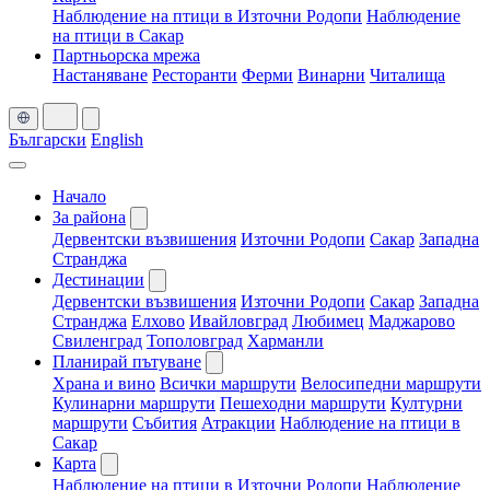
Наблюдение на птици в Източни Родопи
Наблюдение
на птици в Сакар
Партньорска мрежа
Настаняване
Ресторанти
Ферми
Винарни
Читалища
Български
English
Начало
За района
Дервентски възвишения
Източни Родопи
Сакар
Западна
Странджа
Дестинации
Дервентски възвишения
Източни Родопи
Сакар
Западна
Странджа
Елхово
Ивайловград
Любимец
Маджарово
Свиленград
Тополовград
Харманли
Планирай пътуване
Храна и вино
Всички маршрути
Велосипедни маршрути
Кулинарни маршрути
Пешеходни маршрути
Културни
маршрути
Събития
Атракции
Наблюдение на птици в
Сакар
Карта
Наблюдение на птици в Източни Родопи
Наблюдение