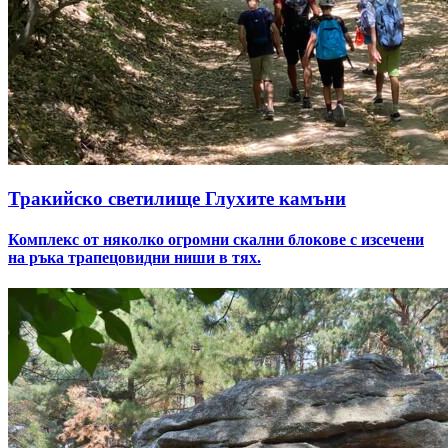
Тракийско светилище Глухите камъни
Комплекс от няколко огромни скални блокове с изсечени
на ръка трапецовидни ниши в тях.