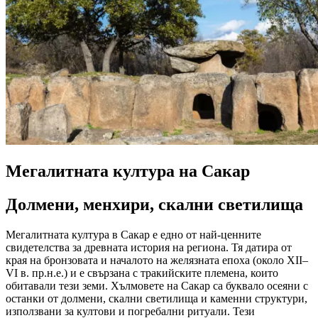
Мегалитната култура на Сакар
Долмени, менхири, скални светилища
Мегалитната култура в Сакар е едно от най-ценните
свидетелства за древната история на региона. Тя датира от
края на бронзовата и началото на желязната епоха (около XII–
VI в. пр.н.е.) и е свързана с тракийските племена, които
обитавали тези земи. Хълмовете на Сакар са буквало осеяни с
останки от долмени, скални светилища и каменни структури,
използвани за култови и погребални ритуали. Тези