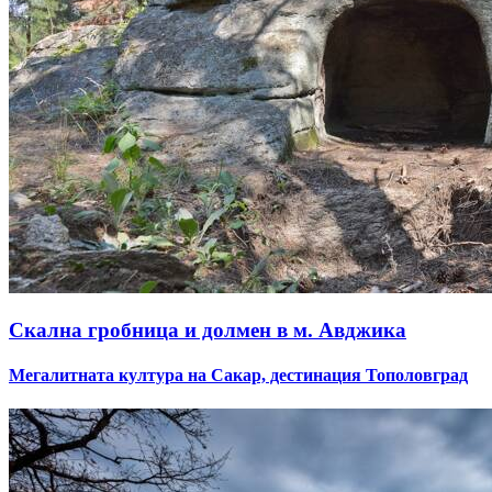
Скална гробница и долмен в м. Авджика
Мегалитната култура на Сакар, дестинация Тополовград