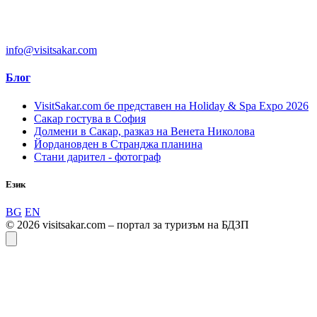
info@visitsakar.com
Блог
VisitSakar.com бе представен на Holiday & Spa Expo 2026
Сакар гостува в София
Долмени в Сакар, разказ на Венета Николова
Йордановден в Странджа планина
Стани дарител - фотограф
Език
BG
EN
© 2026 visitsakar.com – портал за туризъм на БДЗП