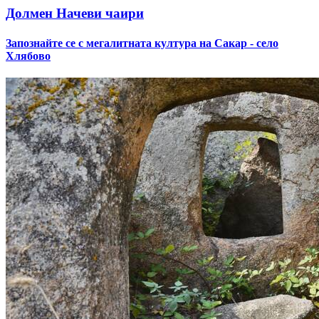
Долмен Начеви чаири
Запознайте се с мегалитната култура на Сакар - село
Хлябово