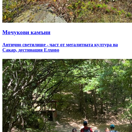
Мочукови камъни
Антично светилище - част от мегалитната култура на
Сакар, дестинация Елхово