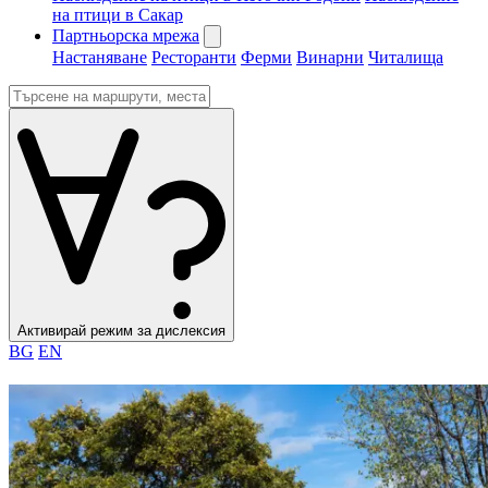
на птици в Сакар
Партньорска мрежа
Настаняване
Ресторанти
Ферми
Винарни
Читалища
Активирай режим за дислексия
BG
EN