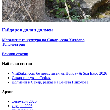
Гайдаров долап долмен
Мегалитната култура на Сакар, село Хлябово,
Тополовград
Всички статии
Най-нови статии
VisitSakar.com бе представен на Holiday & Spa Expo 2026
Сакар гостува в София
Долмени в Сакар, разказ на Венета Николова
Архив
февруари 2026
януари 2026